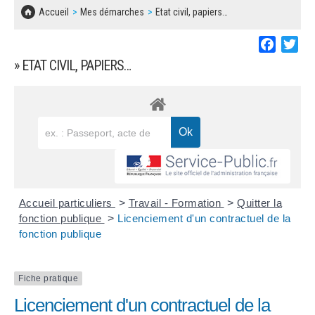
SOLIDARITÉ, LOGEMENT
MARCHÉS PUBLICS
Accueil
Mes démarches
Etat civil, papiers…
BESOIN D'UNE AIDE ?
COMMUNIQUÉS DE PRESSE
ÉTAT CIVIL, PAPIERS…
PLAN LOCAL D'URBANISME
Faceboo
Twi
LES ASSOCIATIONS
CONCERTATIONS PUBLIQUES
» ETAT CIVIL, PAPIERS…
SÉNIORS
DOCUMENT D'INFORMATION COMMUNAL
SUR LES RISQUES MAJEURS
EMPLOI
REGLEMENT LOCAL DE PUBLICITÉ
URBANISME
DECLARATION DE DEMARCHAGE
POLICE MUNICIPALE
DOSSIER DE DEMANDE DE SUBVENTION
Accueil particuliers
>
Travail - Formation
>
Quitter la
DECHETS
fonction publique
>
Licenciement d'un contractuel de la
fonction publique
DEMANDE DE PRÊT DE MATERIEL
SIGNALEMENTS
FICHE D'ORGANISATION MANIFESTATION
Fiche pratique
Licenciement d'un contractuel de la
PLAN D'ACTION MUNICIPAL