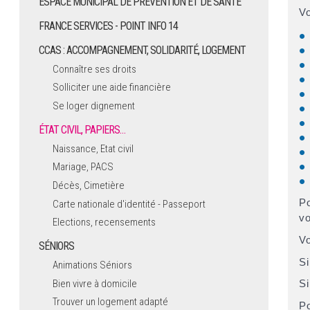
ESPACE MUNICIPAL DE PRÉVENTION ET DE SANTÉ
Vo
FRANCE SERVICES - POINT INFO 14
CCAS : ACCOMPAGNEMENT, SOLIDARITÉ, LOGEMENT
Connaître ses droits
Solliciter une aide financière
Se loger dignement
ÉTAT CIVIL, PAPIERS…
Naissance, Etat civil
Mariage, PACS
Décès, Cimetière
Po
Carte nationale d'identité - Passeport
vo
Elections, recensements
Vo
SÉNIORS
Si
Animations Séniors
Bien vivre à domicile
Si
Trouver un logement adapté
Po