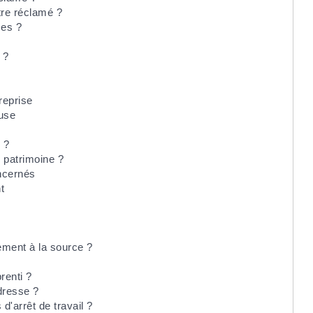
tre réclamé ?
ces ?
 ?
treprise
euse
 ?
e patrimoine ?
oncernés
t
ement à la source ?
renti ?
dresse ?
'arrêt de travail ?