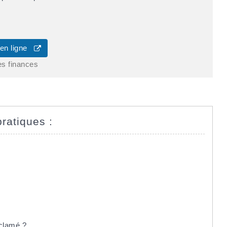
 en ligne
es finances
pratiques :
éclamé ?