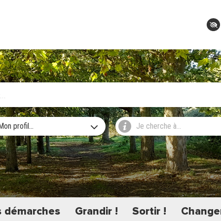
Mon profil...
Je cherche à...
 démarches
Grandir !
Sortir !
Changer